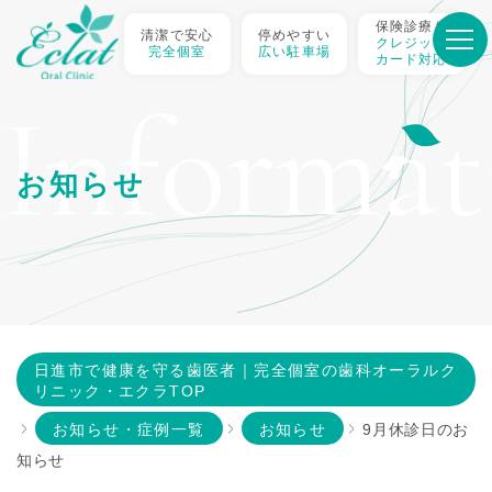
保険診療も
清潔で安心
停めやすい
クレジット
完全個室
広い駐車場
カード対応
Informat
お知らせ
日進市で健康を守る歯医者｜完全個室の歯科オーラルク
リニック・エクラTOP
お知らせ・症例一覧
お知らせ
9月休診日のお
知らせ